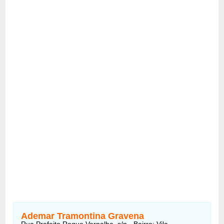
Ademar Tramontina Gravena
Rua Prefeito Roque Vernalha, s/n - Bairro: Vila