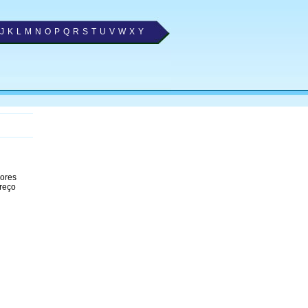
J
K
L
M
N
O
P
Q
R
S
T
U
V
W
X
Y
hores
ereço