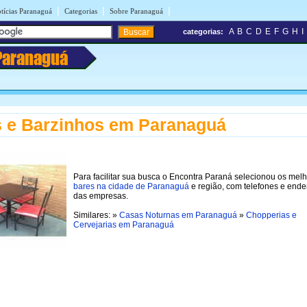
|
|
|
tícias Paranaguá
Categorias
Sobre Paranaguá
A
B
C
D
E
F
G
H
I
categorias:
Paranaguá
 e Barzinhos em Paranaguá
Para facilitar sua busca o Encontra Paraná selecionou os mel
bares na cidade de Paranaguá
e região, com telefones e end
das empresas.
Similares: »
Casas Noturnas em Paranaguá
»
Chopperias e
Cervejarias em Paranaguá