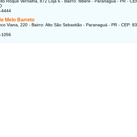
ito Roque Vernalha, 872 Loja 6 - Bairro: Itiberê - Paranaguá - PR - CE
0
3-4444
de Melo Barreto
o Viana, 220 - Bairro: Alto São Sebastião - Paranaguá - PR - CEP: 8
4-1056