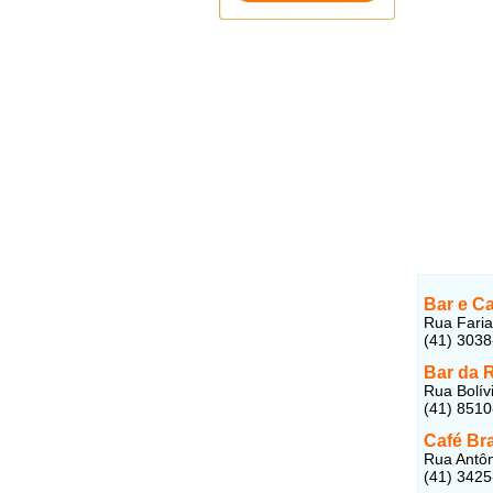
Bar e Ca
Rua Faria
(41) 303
Bar da 
Rua Bolív
(41) 8510
Café Bra
Rua Antôn
(41) 342