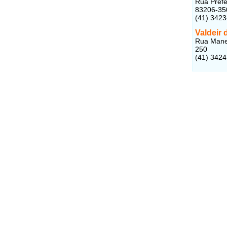
Rua Prefe
83206-35
(41) 342
Valdeir 
Rua Manec
250
(41) 342