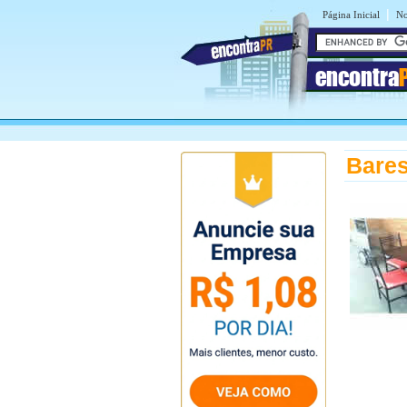
|
Página Inicial
No
encontra
Bares