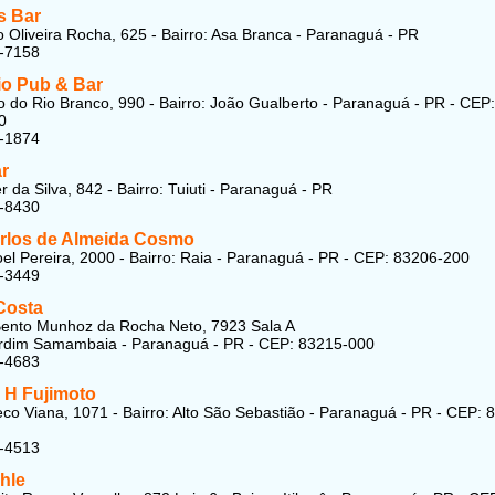
s Bar
 Oliveira Rocha, 625 - Bairro: Asa Branca - Paranaguá - PR
4-7158
io Pub & Bar
 do Rio Branco, 990 - Bairro: João Gualberto - Paranaguá - PR - CEP:
0
7-1874
ar
 da Silva, 842 - Bairro: Tuiuti - Paranaguá - PR
4-8430
rlos de Almeida Cosmo
l Pereira, 2000 - Bairro: Raia - Paranaguá - PR - CEP: 83206-200
8-3449
Costa
Bento Munhoz da Rocha Neto, 7923 Sala A
ardim Samambaia - Paranaguá - PR - CEP: 83215-000
7-4683
 H Fujimoto
o Viana, 1071 - Bairro: Alto São Sebastião - Paranaguá - PR - CEP: 
3-4513
ahle