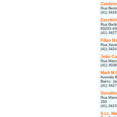
Canário
Rua Bento
(41) 342
Escritór
Rua Barão
83203-43
(41) 342
Fillas B
Rua Xavier
(41) 342
João Ca
Rua Manoe
(41) 303
Marli M 
Avenida 
Bairro: J
(41) 342
Osvaldo
Rua Manec
250
(41) 342
S.t.c. M