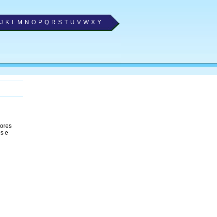
J
K
L
M
N
O
P
Q
R
S
T
U
V
W
X
Y
hores
es e