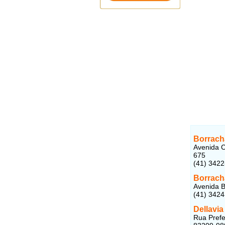
Borrach
Avenida C
675
(41) 342
Borrach
Avenida B
(41) 342
Dellavi
Rua Prefe