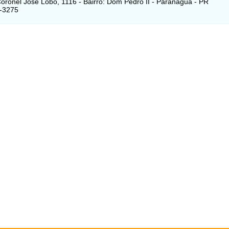
oronel José Lobo, 1116 - Bairro: Dom Pedro II - Paranaguá - PR
5-3275