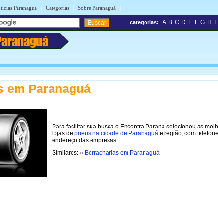
|
|
|
tícias Paranaguá
Categorias
Sobre Paranaguá
A
B
C
D
E
F
G
H
I
categorias:
Paranaguá
s em Paranaguá
Para facilitar sua busca o Encontra Paraná selecionou as mel
lojas de
pneus na cidade de Paranaguá
e região, com telefon
endereço das empresas.
Similares: »
Borracharias em Paranaguá