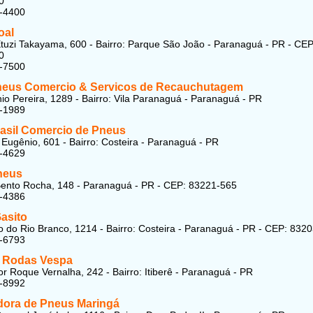
0
2-4400
oal
tuzi Takayama, 600 - Bairro: Parque São João - Paranaguá - PR - CEP
0
3-7500
neus Comercio & Servicos de Recauchutagem
io Pereira, 1289 - Bairro: Vila Paranaguá - Paranaguá - PR
4-1989
asil Comercio de Pneus
Eugênio, 601 - Bairro: Costeira - Paranaguá - PR
4-4629
neus
ento Rocha, 148 - Paranaguá - PR - CEP: 83221-565
5-4386
asito
 do Rio Branco, 1214 - Bairro: Costeira - Paranaguá - PR - CEP: 832
2-6793
 Rodas Vespa
r Roque Vernalha, 242 - Bairro: Itiberê - Paranaguá - PR
2-8992
ora de Pneus Maringá