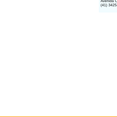
Avenida C
(41) 342