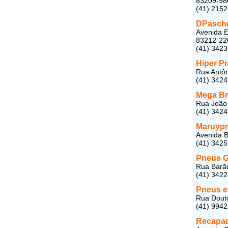
83209-98
(41) 215
DPasch
Avenida E
83212-22
(41) 342
Hiper P
Rua Antôn
(41) 342
Mega Br
Rua João 
(41) 342
Maruyp
Avenida B
(41) 342
Pneus G
Rua Barão
(41) 342
Pneus e
Rua Douto
(41) 994
Recapad